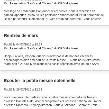
Par
Association "Le Grand Choeur" du CRD Montreuil
Message de Frédérique Bonjour chers choristes, pour la répétition de
samedi apportez les nouvelles partitions données mardi. ("Old Abraham" de
Britten par coeur)," Remember" et "with drooping" dePurcell. Vous pouvez
les écouter avant samedi pour vous...
Rentrée de mars
Publié le 04/03/2016 à 18:27
Par
Association "Le Grand Choeur" du CRD Montreuil
Bonjour à tous, J'espère que vous avez passé de bonnes vacances,
accompagnés bien entendu de la Petite Messe .... Nous nous retrouvons
mardi soir à 20h30. Mais n'oublions pas la répétition avec Mélodie SAMEDI
12 MARS à 12h (ou 13h...), espace Lounès Matoub,...
Ecouter la petite messe solennelle
Publié le 29/02/2016 à 22:28
voici quelques interprétations de la petite messe solennelle de Rossini
direction Daniele Gatti, Wiener Singverein et Orchestre national de France
direction Riccardo Chailley direction Claudio Scimone - Soprano: Katia
Ricciarelli - Contralto: Margarita...