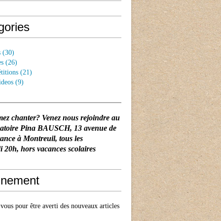
gories
s
(30)
es
(26)
titions
(21)
ideos
(9)
mez chanter? Venez nous rejoindre au
vatoire Pina BAUSCH
, 13 avenue de
tance à Montreuil, tous les
 20h, hors vacances scolaires
nement
ous pour être averti des nouveaux articles