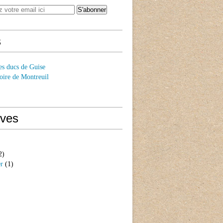
s
es ducs de Guise
oire de Montreuil
ives
2)
er
(1)