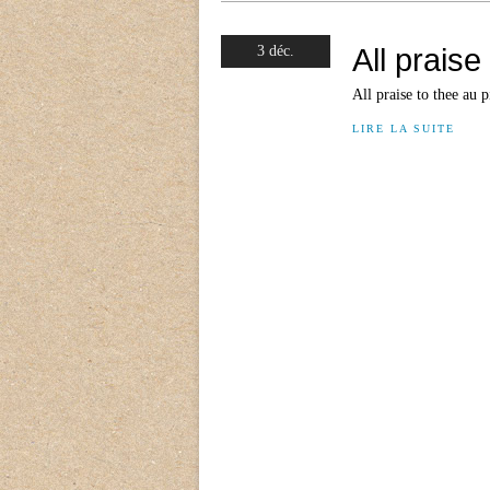
All praise
3 déc.
All praise to thee au 
LIRE LA SUITE