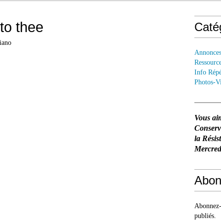
 to thee
Caté
piano
Annonce
Ressourc
Info Répé
Photos-V
Vous ai
Conser
la Résis
Mercredi
Abon
Abonnez-v
publiés.