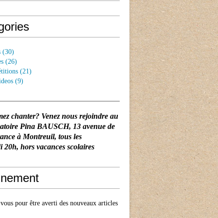
gories
s
(30)
es
(26)
titions
(21)
ideos
(9)
mez chanter? Venez nous rejoindre au
vatoire Pina BAUSCH
, 13 avenue de
tance à Montreuil, tous les
 20h, hors vacances scolaires
nement
ous pour être averti des nouveaux articles