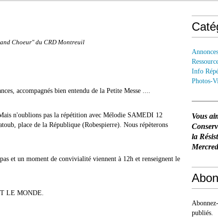
Caté
Grand Choeur" du CRD Montreuil
Annonce
Ressourc
Info Répé
Photos-V
ances, accompagnés bien entendu de la Petite Messe ....
Mais n'oublions pas la répétition avec Mélodie SAMEDI 12
Vous ai
oub, place de la République (Robespierre). Nous répèterons
Conser
la Résis
Mercredi
pas et un moment de convivialité viennent à 12h et renseignent le
Abon
TOUT LE MONDE.
Abonnez-v
publiés.