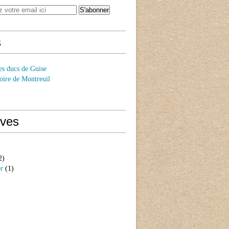
s
es ducs de Guise
oire de Montreuil
ives
2)
er
(1)