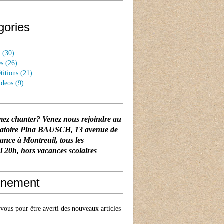
gories
s
(30)
es
(26)
titions
(21)
ideos
(9)
mez chanter? Venez nous rejoindre au
vatoire Pina BAUSCH
, 13 avenue de
tance à Montreuil, tous les
 20h, hors vacances scolaires
nement
ous pour être averti des nouveaux articles