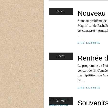
Nouveau 
6 oct.
Suite au problème de 
Magnificat de Pachelbe
est consacré) - Ameza
......
LIRE LA SUITE
Rentrée 
5 sept.
Le programme de Noël 
concert de fin d'année
Les répétitions du Gr
fin...
LIRE LA SUITE
Souvenirs
31 mai