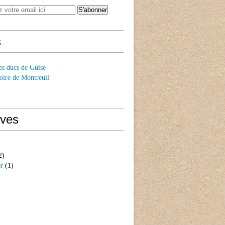
s
es ducs de Guise
oire de Montreuil
ives
2)
er
(1)