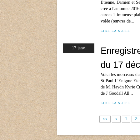
Etienne, Damien et S
créé à l'automne 201
aurons l' immense pla
volée (œuvres de...
LIRE LA SUITE
Enregistr
17 janv.
du 17 dé
Voici les morceaux du
St Paul L'Enigme Ete
de M. Haydn Kyrie Cr
de J Goodall All...
LIRE LA SUITE
<<
<
1
2