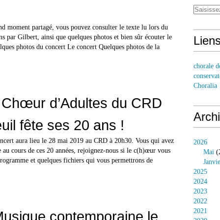
nd moment partagé, vous pouvez consulter le texte lu lors du
ns par Gilbert, ainsi que quelques photos et bien sûr écouter le
Lien
lques photos du concert Le concert Quelques photos de la
chorale d
conservat
Choralia
 Chœur d’Adultes du CRD
Arch
uil fête ses 20 ans !
oncert aura lieu le 28 mai 2019 au CRD à 20h30. Vous qui avez
2026
e au cours de ces 20 années, rejoignez-nous si le c(h)œur vous
Mai
(
 Programme et quelques fichiers qui vous permettrons de
Janvi
2025
2024
2023
2022
2021
usique contemporaine le