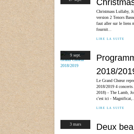
Christmas
Christmass Lullaby, J
version 2 Tenors Bass
faut aller sur le liens
fournit...
LIRE LA SUITE
Programm
9 sept.
2018/201
Le Grand Chœur repre
2018/2019 4 concerts.
2018) - The Lamb, Joh
c'est ici - Magnificat,.
LIRE LA SUITE
Deux beau
3 mars