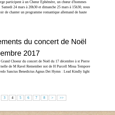
erge participent à un Chœur Ephémère, un chœur d'hommes
6. Samedi 24 mars à 20h30 et dimanche 25 mars à 15h30, nous
isir de chanter un programme romantique allemand de haute
ements du concert de Noël
cembre 2017
 Grand Choeur du concert de Noël du 17 décembre à st Pierre
rnelle de M Ravel Remember not de H Purcell Missa Tempore
edo Sanctus Benedictus Agnus Dei Hymn : Lead Kindly light
3
4
5
6
7
8
>
>>