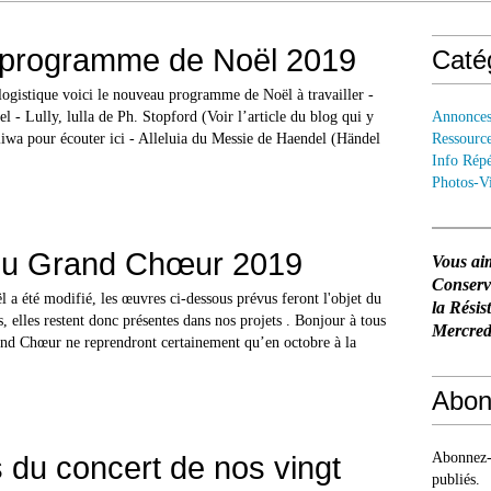
programme de Noël 2019
Caté
logistique voici le nouveau programme de Noël à travailler -
l - Lully, lulla de Ph. Stopford (Voir l’article du blog qui y
Annonce
liwa pour écouter ici - Alleluia du Messie de Haendel (Händel
Ressourc
Info Répé
Photos-V
du Grand Chœur 2019
Vous ai
Conser
a été modifié, les œuvres ci-dessous prévus feront l'objet du
la Résis
s, elles restent donc présentes dans nos projets . Bonjour à tous
Mercredi
and Chœur ne reprendront certainement qu’en octobre à la
Abon
 du concert de nos vingt
Abonnez-v
publiés.