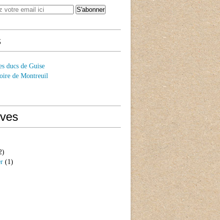
s
es ducs de Guise
oire de Montreuil
ives
2)
er
(1)