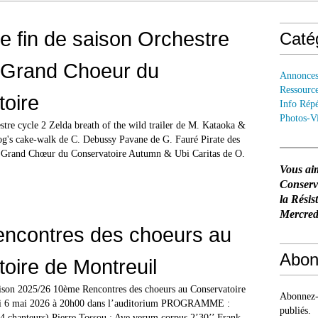
e fin de saison Orchestre
Caté
 Grand Choeur du
Annonce
Ressourc
oire
Info Répé
Photos-V
cycle 2 Zelda breath of the wild trailer de M. Kataoka &
g's cake-walk de C. Debussy Pavane de G. Fauré Pirate des
t Grand Chœur du Conservatoire Autumn & Ubi Caritas de O.
Vous ai
Conser
la Résis
Mercredi
ncontres des choeurs au
Abon
oire de Montreuil
ison 2025/26 10ème Rencontres des choeurs au Conservatoire
Abonnez-v
di 6 mai 2026 à 20h00 dans l’auditorium PROGRAMME :
publiés.
 chanteurs) Pierre Tossou : Ave verum corpus 2’30’’ Frank