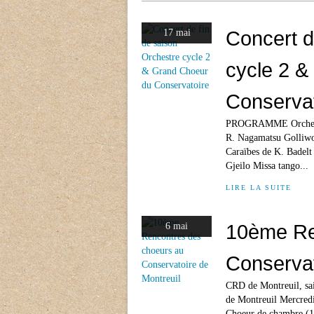
Concert d
17 mai
cycle 2 &
Conservat
PROGRAMME Orchestre 
R. Nagamatsu Golliwo
Caraïbes de K. Badel
Gjeilo Missa tango...
LIRE LA SUITE
10ème Re
6 mai
Conservat
CRD de Montreuil, sa
de Montreuil Mercre
Choeur de chambre (14