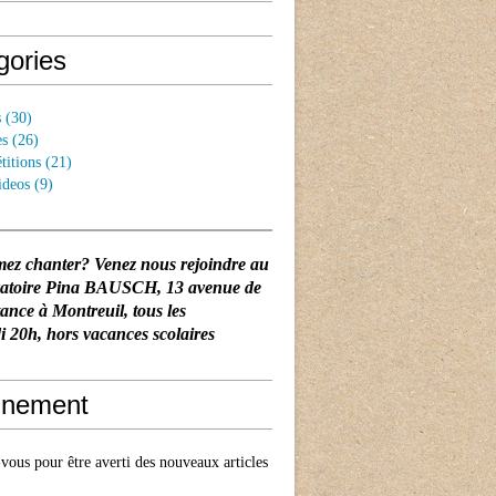
gories
s
(30)
es
(26)
titions
(21)
ideos
(9)
mez chanter? Venez nous rejoindre au
vatoire Pina BAUSCH
, 13 avenue de
tance à Montreuil, tous les
 20h, hors vacances scolaires
nement
ous pour être averti des nouveaux articles