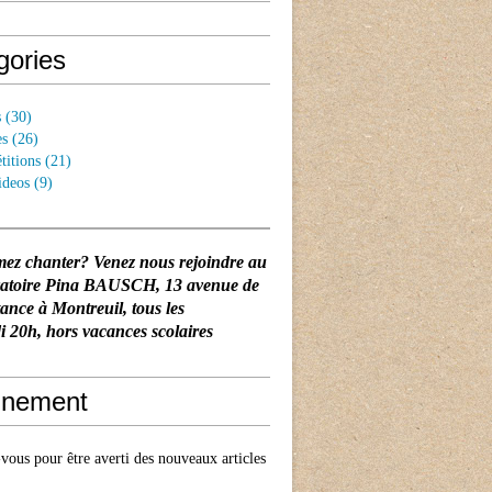
gories
s
(30)
es
(26)
titions
(21)
ideos
(9)
mez chanter? Venez nous rejoindre au
vatoire Pina BAUSCH
, 13 avenue de
tance à Montreuil, tous les
 20h, hors vacances scolaires
nement
ous pour être averti des nouveaux articles