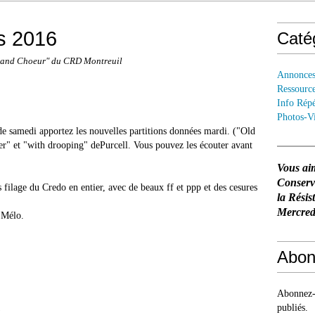
rs 2016
Caté
Grand Choeur" du CRD Montreuil
Annonce
Ressourc
Info Répé
Photos-V
 de samedi apportez les nouvelles partitions données mardi. ("Old
" et "with drooping" dePurcell. Vous pouvez les écouter avant
Vous ai
Conser
 filage du Credo en entier, avec de beaux ff et ppp et des cesures
la Résis
Mercredi
 Mélo.
Abon
Abonnez-v
publiés.
!