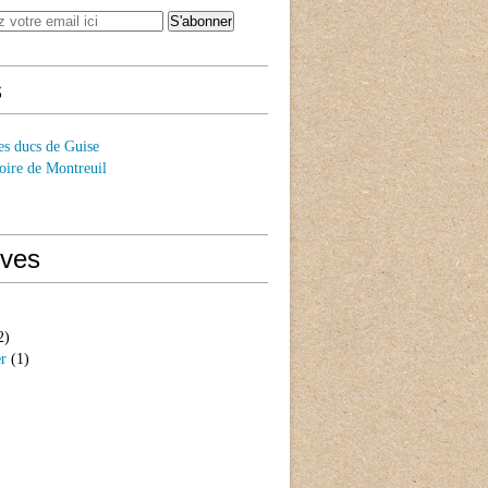
s
es ducs de Guise
oire de Montreuil
ives
2)
er
(1)