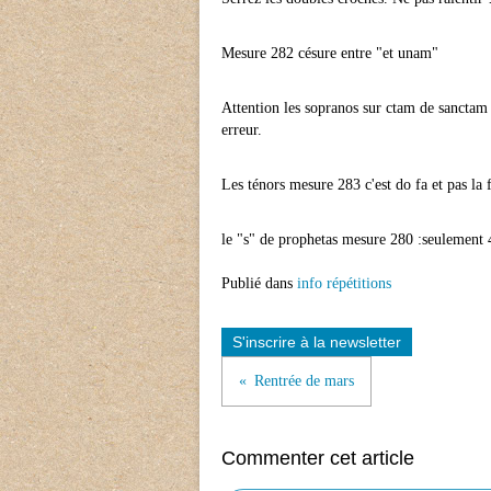
Mesure 282 césure entre "et unam"
Attention les sopranos sur ctam de sanctam q
erreur.
Les ténors mesure 283 c'est do fa et pas la f
le "s" de prophetas mesure 280 :seulement 4
Publié dans
info répétitions
S'inscrire à la newsletter
Rentrée de mars
Commenter cet article