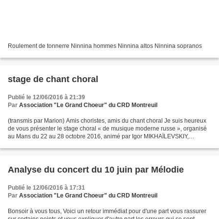
Roulement de tonnerre Ninnina hommes Ninnina altos Ninnina sopranos
stage de chant choral
Publié le 12/06/2016 à 21:39
Par
Association "Le Grand Choeur" du CRD Montreuil
(transmis par Marion) Amis choristes, amis du chant choral Je suis heureux
de vous présenter le stage choral « de musique moderne russe », organisé
au Mans du 22 au 28 octobre 2016, animé par Igor MIKHAÏLEVSKIY,
fondateur et directeur musical du Chœur...
Analyse du concert du 10 juin par Mélodie
Publié le 12/06/2016 à 17:31
Par
Association "Le Grand Choeur" du CRD Montreuil
Bonsoir à vous tous, Voici un retour immédiat pour d'une part vous rassurer
sur certains points et vous expliquer d'autre part les erreurs qui se sont