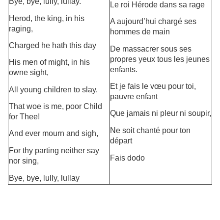
Bye, bye, lully, lullay.
Le roi Hérode dans sa rage
Herod, the king, in his
A aujourd’hui chargé ses
raging,
hommes de main
Charged he hath this day
De massacrer sous ses
propres yeux tous les jeunes
His men of might, in his
enfants.
owne sight,
Et je fais le vœu pour toi,
All young children to slay.
pauvre enfant
That woe is me, poor Child
Que jamais ni pleur ni soupir,
for Thee!
Ne soit chanté pour ton
And ever mourn and sigh,
départ
For thy parting neither say
Fais dodo
nor sing,
Bye, bye, lully, lullay