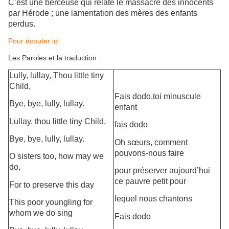
C’est une berceuse qui relate le massacre des innocents
par Hérode ; une lamentation des mères des enfants
perdus.
Pour écouter ici
Les Paroles et la traduction :
Lully, lullay, Thou little tiny
Child,
Fais dodo,toi minuscule
Bye, bye, lully, lullay.
enfant
Lullay, thou little tiny Child,
fais dodo
Bye, bye, lully, lullay.
Oh sœurs, comment
pouvons-nous faire
O sisters too, how may we
do,
pour préserver aujourd’hui
ce pauvre petit pour
For to preserve this day
lequel nous chantons
This poor youngling for
whom we do sing
Fais dodo