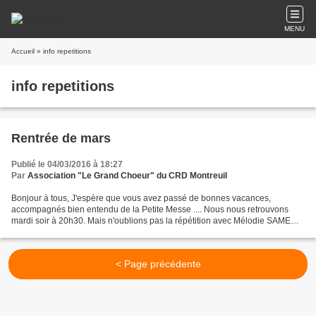
MENU
Accueil
» info repetitions
info repetitions
Rentrée de mars
Publié le 04/03/2016 à 18:27
Par
Association "Le Grand Choeur" du CRD Montreuil
Bonjour à tous, J'espère que vous avez passé de bonnes vacances,
accompagnés bien entendu de la Petite Messe .... Nous nous retrouvons
mardi soir à 20h30. Mais n'oublions pas la répétition avec Mélodie SAMEDI
12 MARS à 12h (ou 13h...), espace Lounès Matoub,...
< Page précédente