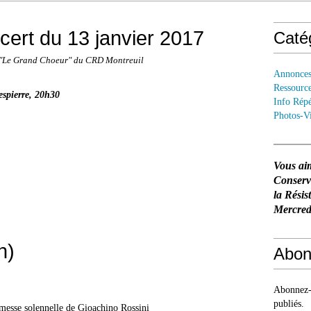
ert du 13 janvier 2017
Caté
 "Le Grand Choeur" du CRD Montreuil
Annonce
Ressourc
spierre
, 20h30
Info Répé
Photos-V
Vous ai
Conser
la Résis
Mercredi
n)
Abon
Abonnez-v
publiés.
 messe solennelle de Gioachino Rossini