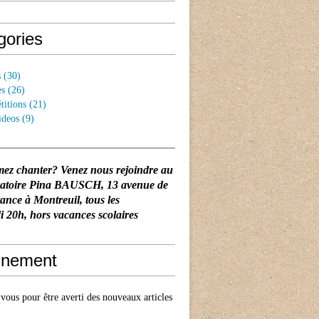
gories
s
(30)
es
(26)
titions
(21)
ideos
(9)
mez chanter? Venez nous rejoindre au
vatoire Pina BAUSCH
, 13 avenue de
tance à Montreuil, tous les
 20h, hors vacances scolaires
nement
ous pour être averti des nouveaux articles