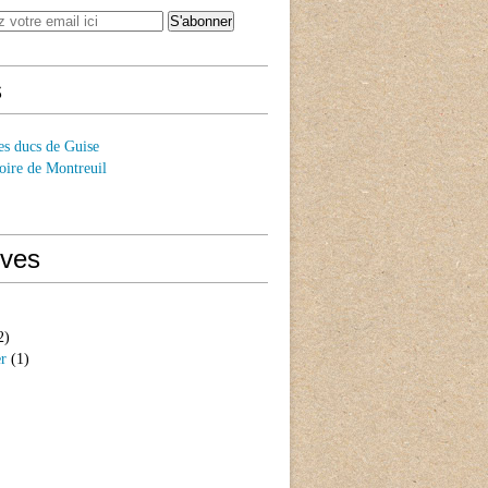
s
es ducs de Guise
oire de Montreuil
ives
2)
er
(1)