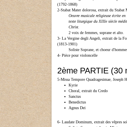
(1792-1868)
2-Stabat Mater dolorosa, extrait du Staba
Oeuvre musicale religieuse écrite en
texte liturgique du XIIIe siècle médi
Christ.
2 voix de femmes, soprane et alto.
3- La Vergine degli Angeli, extrait de la F
(1813-1901)
Soliste Soprane, et choeur d'homme
4- Pièce pour violoncelle
2ème PARTIE (30 
5-Missa Tempore Quadragesimae, Joseph H
Kyrie
Choral, extrait du Credo
Sanctus
Benedictus
Agnus Dei
6- Laudate Dominum, extrait des vêpres s