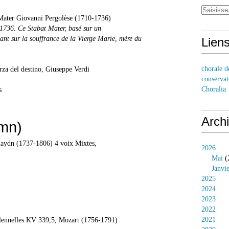
t Mater Giovanni Pergolèse (1710-1736)
 1736. Ce Stabat Mater, basé sur un
tant sur la souffrance de la Vierge Marie, mère du
Lien
chorale d
orza del destino, Giuseppe Verdi
conservat
Choralia
s
Arch
mn)
aydn (1737-1806) 4 voix Mixtes,
2026
Mai
(
Janvi
2025
2024
2023
2022
2021
olennelles KV 339,5, Mozart (1756-1791)