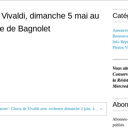
 Vivaldi, dimanche 5 mai au
Caté
e de Bagnolet
Annonce
Ressourc
Info Répé
Photos-V
Vous ai
Conser
la Résis
Mercredi
Abon
Concert : Gloria de Vivaldi avec orchestre dimanche 2 juin, à l'Eglise Saint-Pierre Saint-Paul
Abonnez-v
publiés.