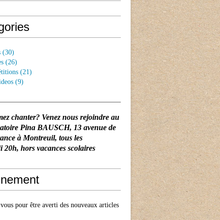
gories
s
(30)
es
(26)
titions
(21)
ideos
(9)
mez chanter? Venez nous rejoindre au
vatoire Pina BAUSCH
, 13 avenue de
tance à Montreuil, tous les
 20h, hors vacances scolaires
nement
ous pour être averti des nouveaux articles