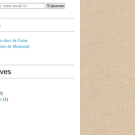
s
es ducs de Guise
oire de Montreuil
ives
2)
er
(1)