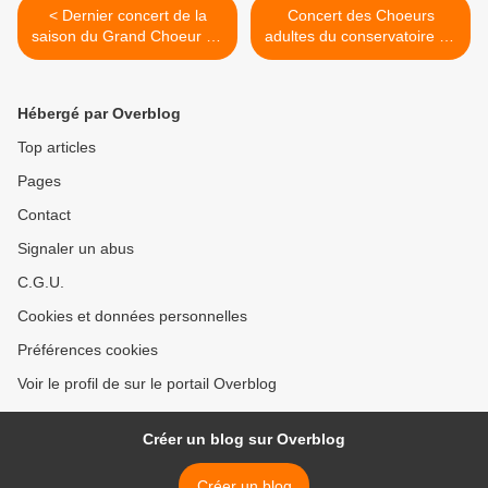
< Dernier concert de la
Concert des Choeurs
saison du Grand Choeur du
adultes du conservatoire de
Conservatoire de Montreuil
Montreuil le 2 avril 2023 >
Hébergé par Overblog
Top articles
Pages
Contact
Signaler un abus
C.G.U.
Cookies et données personnelles
Préférences cookies
Voir le profil de sur le portail Overblog
Créer un blog sur Overblog
Créer un blog