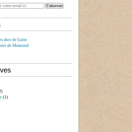
s
es ducs de Guise
oire de Montreuil
ives
2)
er
(1)