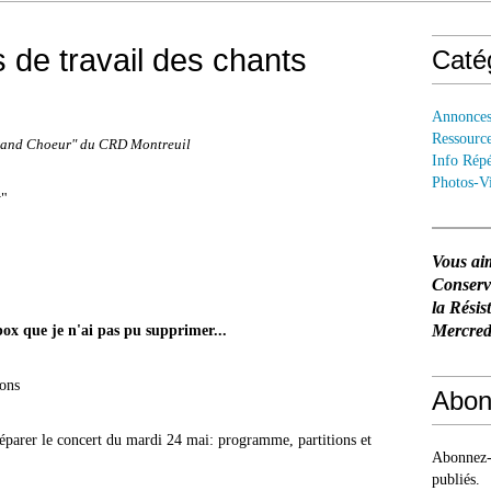
rs de travail des chants
Caté
Annonce
Ressourc
Grand Choeur" du CRD Montreuil
Info Répé
Photos-V
y"
Vous ai
Conser
la Résis
Mercredi
ox que je n'ai pas pu supprimer...
ions
Abon
préparer le concert du mardi 24 mai: programme, partitions et
Abonnez-v
publiés.