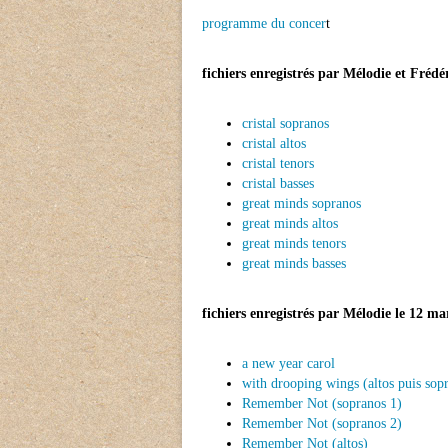
programme du concer
t
fichiers enregistrés par Mélodie et Fréd
cristal sopranos
cristal altos
cristal tenors
cristal basses
great minds sopranos
great minds altos
great minds tenors
great minds basses
fichiers enregistrés par Mélodie le 12 ma
a new year carol
with drooping wings (altos puis sop
Remember Not (sopranos 1)
Remember Not (sopranos 2)
Remember Not (altos)