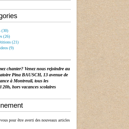
gories
s
(30)
es
(26)
titions
(21)
ideos
(9)
mez chanter? Venez nous rejoindre au
vatoire Pina BAUSCH
, 13 avenue de
tance à Montreuil, tous les
 20h, hors vacances scolaires
nement
ous pour être averti des nouveaux articles