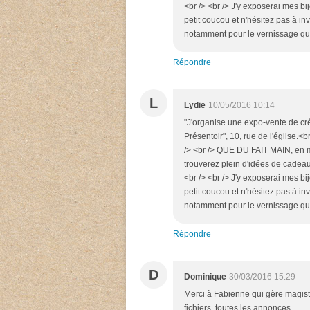
<br /> <br /> J'y exposerai mes bij
petit coucou et n'hésitez pas à inv
notamment pour le vernissage qui 
Répondre
L
Lydie
10/05/2016 10:14
"J'organise une expo-vente de cr
Présentoir", 10, rue de l'églis
/> <br /> QUE DU FAIT MAIN, en m
trouverez plein d'idées de cadeau
<br /> <br /> J'y exposerai mes bij
petit coucou et n'hésitez pas à inv
notamment pour le vernissage qui 
Répondre
D
Dominique
30/03/2016 15:29
Merci à Fabienne qui gère magistr
fichiers, toutes les annonces.