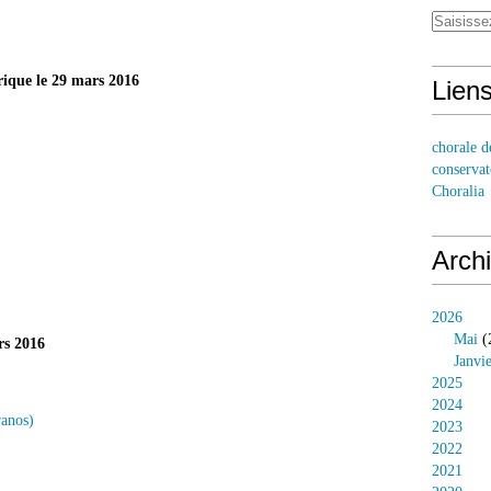
érique le 29 mars 2016
Lien
chorale d
conservat
Choralia
Arch
2026
Mai
(
rs 2016
Janvi
2025
2024
ranos)
2023
2022
2021