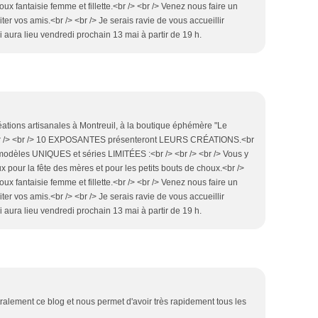
oux fantaisie femme et fillette.<br /> <br /> Venez nous faire un
iter vos amis.<br /> <br /> Je serais ravie de vous accueillir
aura lieu vendredi prochain 13 mai à partir de 19 h.
éations artisanales à Montreuil, à la boutique éphémère "Le
e.<br /> <br /> 10 EXPOSANTES présenteront LEURS CRÉATIONS.<br
odèles UNIQUES et séries LIMITÉES :<br /> <br /> <br /> Vous y
x pour la fête des mères et pour les petits bouts de choux.<br />
oux fantaisie femme et fillette.<br /> <br /> Venez nous faire un
iter vos amis.<br /> <br /> Je serais ravie de vous accueillir
aura lieu vendredi prochain 13 mai à partir de 19 h.
alement ce blog et nous permet d'avoir très rapidement tous les